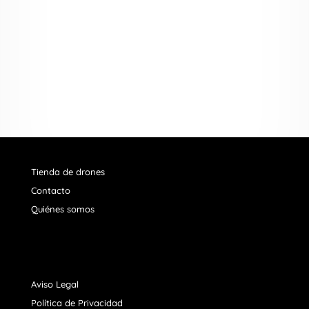
recolectar mis datos a través de este formulario.
=
ENVIAR
5 + 8
Tienda de drones
Contacto
Quiénes somos
Aviso Legal
Política de Privacidad