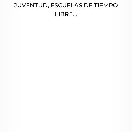
JUVENTUD, ESCUELAS DE TIEMPO
LIBRE...
Política de Privacidad
Doy mi consentimiento a DronEduca para