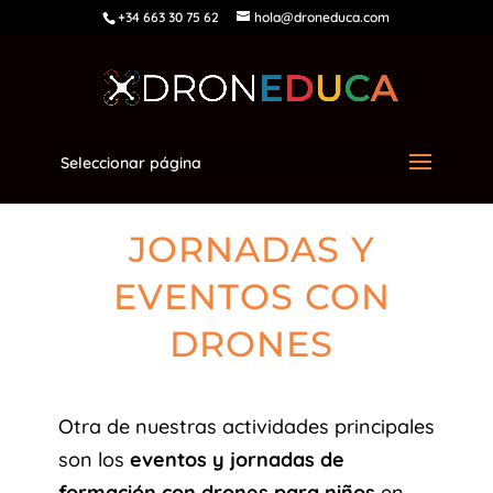
+34 663 30 75 62
hola@droneduca.com
Seleccionar página
JORNADAS Y
EVENTOS CON
DRONES
Otra de nuestras actividades principales
son los
eventos y jornadas de
formación con drones para niños
en