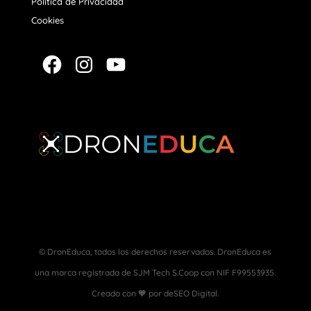
Política de Privacidad
Cookies
Facebook
Instagram
YouTube
© DronEduca, todos los derechos reservados. DronEduca es
una marca registrada de SJM Tech S.Coop con NIF F99553935.
Creado con 🧡 por deSEO Digital.