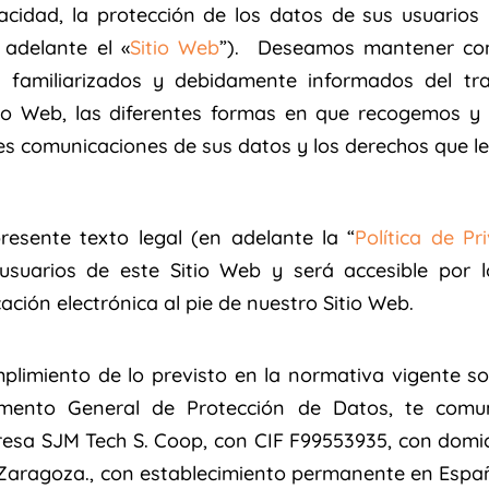
cidad, la protección de los datos de sus usuarios
adelante el «
Sitio Web
”). Deseamos mantener con
n familiarizados y debidamente informados del tr
io Web, las diferentes formas en que recogemos y ut
es comunicaciones de sus datos y los derechos que le
esente texto legal (en adelante la “
Política de Pr
suarios de este Sitio Web y será accesible por l
ción electrónica al pie de nuestro Sitio Web.
limiento de lo previsto en la normativa vigente so
lamento General de Protección de Datos, te comu
sa SJM Tech S. Coop, con CIF F99553935, con domicil
Zaragoza., con establecimiento permanente en España